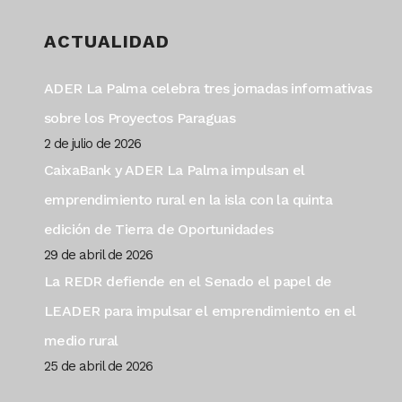
ACTUALIDAD
ADER La Palma celebra tres jornadas informativas
sobre los Proyectos Paraguas
2 de julio de 2026
CaixaBank y ADER La Palma impulsan el
emprendimiento rural en la isla con la quinta
edición de Tierra de Oportunidades
29 de abril de 2026
La REDR defiende en el Senado el papel de
LEADER para impulsar el emprendimiento en el
medio rural
25 de abril de 2026