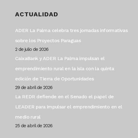
ACTUALIDAD
ADER La Palma celebra tres jornadas informativas
sobre los Proyectos Paraguas
2 de julio de 2026
CaixaBank y ADER La Palma impulsan el
emprendimiento rural en la isla con la quinta
edición de Tierra de Oportunidades
29 de abril de 2026
La REDR defiende en el Senado el papel de
LEADER para impulsar el emprendimiento en el
medio rural
25 de abril de 2026