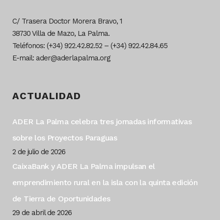
C/ Trasera Doctor Morera Bravo, 1
38730 Villa de Mazo, La Palma.
Teléfonos: (+34) 922.42.82.52 – (+34) 922.42.84.65
E-mail: ader@aderlapalma.org
ACTUALIDAD
ADER La Palma celebra tres jornadas informativas
sobre los Proyectos Paraguas
2 de julio de 2026
CaixaBank y ADER La Palma impulsan el
emprendimiento rural en la isla con la quinta edición
de Tierra de Oportunidades
29 de abril de 2026